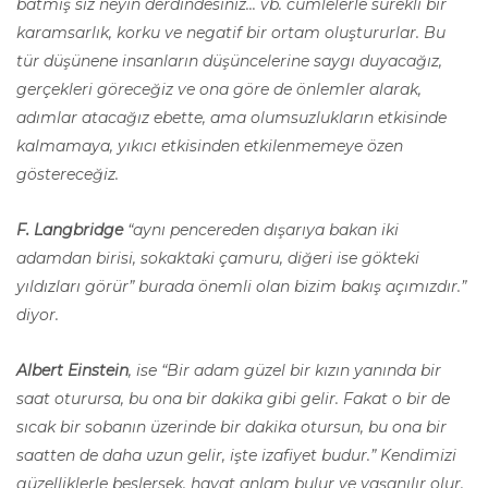
batmış siz neyin derdindesiniz... vb. cümlelerle sürekli bir
karamsarlık, korku ve negatif bir ortam oluştururlar. Bu
tür düşünene insanların düşüncelerine saygı duyacağız,
gerçekleri göreceğiz ve ona göre de önlemler alarak,
adımlar atacağız ebette, ama olumsuzlukların etkisinde
kalmamaya, yıkıcı etkisinden etkilenmemeye özen
göstereceğiz.
F. Langbridge
“aynı pencereden dışarıya bakan iki
adamdan birisi, sokaktaki çamuru, diğeri ise gökteki
yıldızları görür” burada önemli olan bizim bakış açımızdır.”
diyor.
Albert Einstein
, ise “Bir adam güzel bir kızın yanında bir
saat oturursa, bu ona bir dakika gibi gelir. Fakat o bir de
sıcak bir sobanın üzerinde bir dakika otursun, bu ona bir
saatten de daha uzun gelir, işte izafiyet budur.” Kendimizi
güzelliklerle beslersek, hayat anlam bulur ve yaşanılır olur.