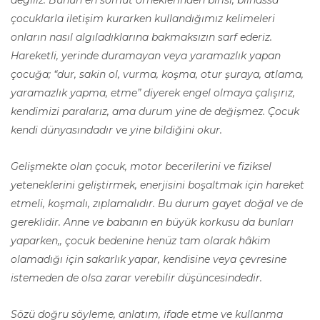
değiliz. Bunun en somut örneklerinden birisi; bilhassa
çocuklarla iletişim kurarken kullandığımız kelimeleri
onların nasıl algıladıklarına bakmaksızın sarf ederiz.
Hareketli, yerinde duramayan veya yaramazlık yapan
çocuğa; “dur, sakin ol, vurma, koşma, otur şuraya, atlama,
yaramazlık yapma, etme” diyerek engel olmaya çalışırız,
kendimizi paralarız, ama durum yine de değişmez. Çocuk
kendi dünyasındadır ve yine bildiğini okur.
Gelişmekte olan çocuk, motor becerilerini ve fiziksel
yeteneklerini geliştirmek, enerjisini boşaltmak için hareket
etmeli, koşmalı, zıplamalıdır. Bu durum gayet doğal ve de
gereklidir. Anne ve babanın en büyük korkusu da bunları
yaparken,, çocuk bedenine henüz tam olarak hâkim
olamadığı için sakarlık yapar, kendisine veya çevresine
istemeden de olsa zarar verebilir düşüncesindedir.
Sözü doğru söyleme, anlatım, ifade etme ve kullanma